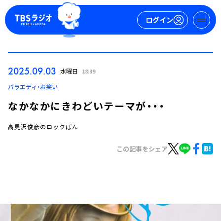
ログイン
マイページ
2025.09.03
水曜日
18:39
新規会員登録
ログイン
バラエティ・お笑い
なかなかにきわどいテーマが・・・
高見沢俊彦のロックばん
この記事をシェア
今日の番組表
週間番組表
トピックス
TBS Podcast