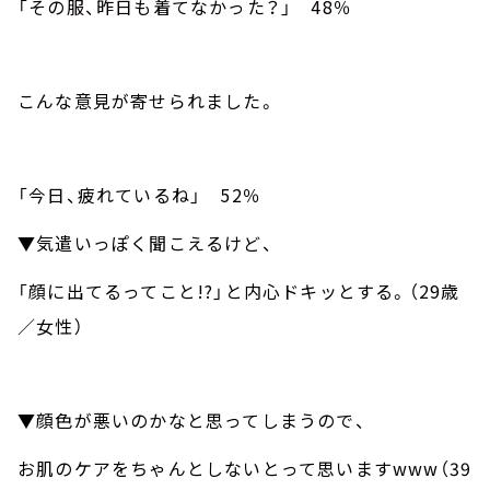
「その服、昨日も着てなかった？」
48
％
こんな意見が寄せられました。
「今日、疲れているね」
52
％
▼気遣いっぽく聞こえるけど、
「顔に出てるってこと
!?
」と内心ドキッとする。（
29
歳
／女性）
▼顔色が悪いのかなと思ってしまうので、
お肌のケアをちゃんとしないとって思います
www
（
39