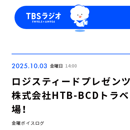
今日の番組表
トピッ
週間番組表
TBS
Podca
お知ら
2025.10.03
金曜日
14:00
ロジスティードプレゼンツ『LO
株式会社HTB-BCDトラ
場！
金曜ボイスログ