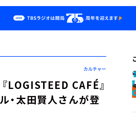
クス
イベント・グッ
ズ
st
YouTube
せ
会社情報
カルチャー
GISTEED CAFÉ』
ベル・太田賢人さんが登