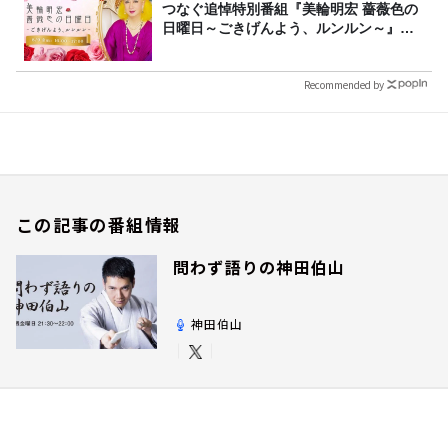
つなぐ追悼特別番組『美輪明宏 薔薇色の
日曜日～ごきげんよう、ルンルン～』
8/9（日）16時放送
Recommended by
この記事の番組情報
問わず語りの神田伯山
神田伯山