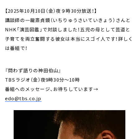
【2025年10月10日（金）夜９時30分放送！】
講談師の一龍斎貞鏡（いちりゅうさいていきょう）さんと
NHK「演芸図鑑」で対談しました！五児の母として芸道と
子育てを両立奮闘する彼女は本当にスゴイ人です！詳しく
は番組で！
『問わず語りの神田伯山』
TBSラジオ（金）夜9時30分～10時
番組へのメッセージ、お待ちしています
→
edo@tbs.co.jp