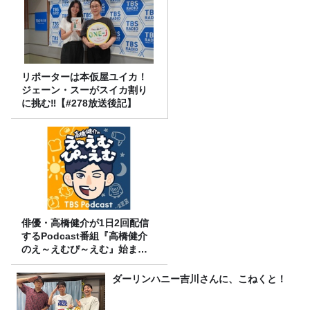
リポーターは本仮屋ユイカ！
ジェーン・スーがスイカ割り
に挑む‼【#278放送後記】
俳優・高橋健介が1日2回配信
するPodcast番組『高橋健介
のえ～えむぴ～えむ』始まり
ます
ダーリンハニー吉川さんに、こねくと！