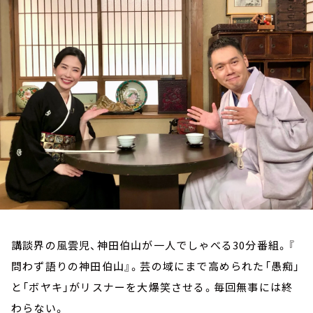
お知らせ
イベント・グッズ
YouTube
会社情報
講談界の風雲児、神田伯山が一人でしゃべる30分番組。『
問わず語りの神田伯山』。芸の域にまで高められた「愚痴」
と「ボヤキ」がリスナーを大爆笑させる。毎回無事には終
わらない。