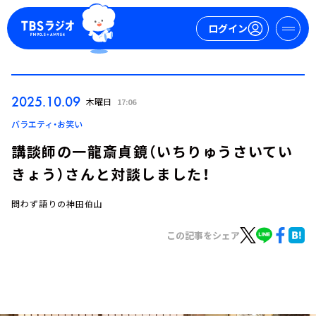
ログイン
マイページ
2025.10.09
木曜日
17:06
新規会員登録
ログイン
バラエティ・お笑い
講談師の一龍斎貞鏡（いちりゅうさいてい
きょう）さんと対談しました！
問わず語りの神田伯山
この記事をシェア
今日の番組表
週間番組表
トピックス
TBS Podcast