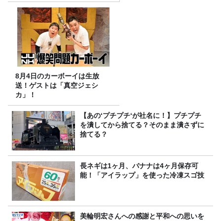
8月4日のカーボーイは生放
送！ゲストは「真空ジェシ
カ」！
【あの‘プチプチ‘が社名に！】プチプチ
を潰してから捨てる？そのまま潰さずに
捨てる？
長ネギは1ヶ月、バナナは4ヶ月保存可
能！「アイラップ」を使った冷凍スゴ技
美輪明宏さんへの感謝と平和への思いを