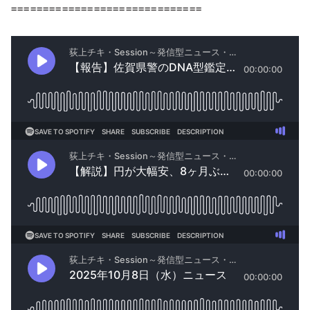
==============================