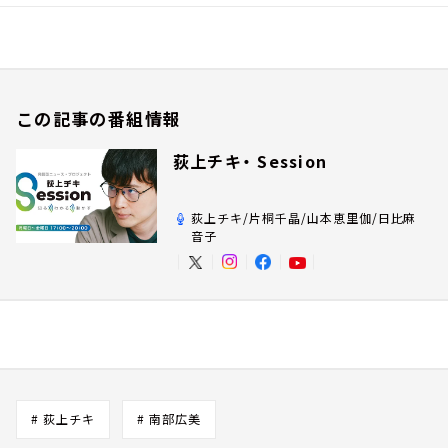
この記事の番組情報
荻上チキ・ Session
荻上チキ/片桐千晶/山本恵里伽/日比麻
音子
# 荻上チキ
# 南部広美