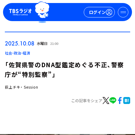
ログイン
マイページ
2025.10.08
水曜日
21:00
新規会員登録
ログイン
社会・政治・経済
「佐賀県警のDNA型鑑定めぐる不正、警察
庁が“特別監察”」
荻上チキ・ Session
この記事をシェア
今日の番組表
週間番組表
トピックス
TBS Podcast