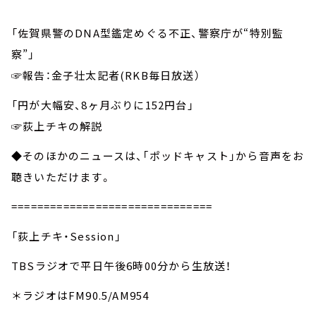
「佐賀県警のDNA型鑑定めぐる不正、警察庁が“特別監
察”」
☞報告：金子壮太記者
(RKB
毎日放送）
「円が大幅安、8ヶ月ぶりに152円台」
☞荻上チキの解説
◆そのほかのニュースは、「ポッドキャスト」から音声をお
聴きいただけます。
===============================
「荻上チキ・Session」
TBSラジオで平日午後6時00分から生放送！
＊ラジオはFM90.5/AM954