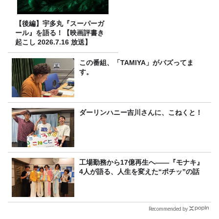
【後編】宇多丸『スーパーガ
ール』を語る！【映画評書き
起こし 2026.7.16 放送】
この番組、「TAMIYA」がバズってま
す。
ダーリンハニー吉川さんに、こねくと！
工場勤務から17億再生へ——『モナキ』
4人が語る、人生を変えた“ポチッ”の話
Recommended by