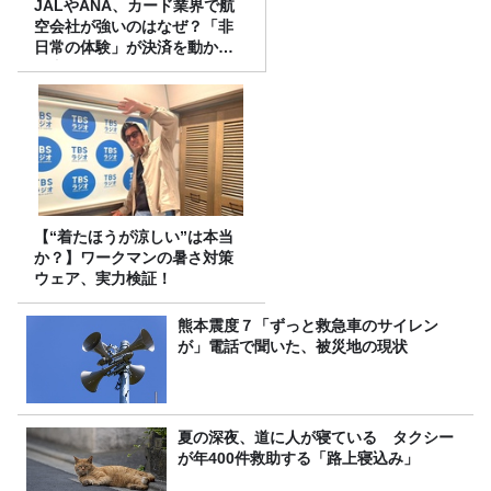
JALやANA、カード業界で航
空会社が強いのはなぜ？「非
日常の体験」が決済を動かす
理由
【“着たほうが涼しい”は本当
か？】ワークマンの暑さ対策
ウェア、実力検証！
熊本震度７「ずっと救急車のサイレン
が」電話で聞いた、被災地の現状
夏の深夜、道に人が寝ている タクシー
が年400件救助する「路上寝込み」