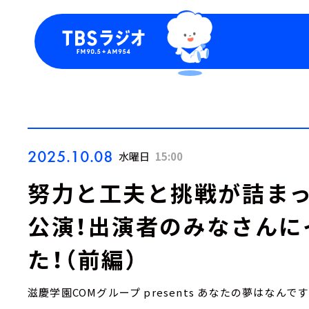
今日の番組表
トピッ
週間番組表
TBS
Podca
お知ら
2025.10.08
水曜日
15:00
努力と工夫と挑戦が詰まっ
公演！出演者のみなさんに
た！（前編）
滋慶学園COMグループ presents あなたの夢はなんで