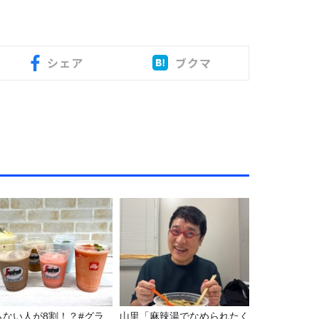
シェア
ブクマ
らない人が8割！？#グラ
山里「麻辣湯でなめられたく