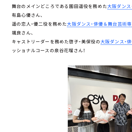
舞台のメインどころである園田遥役を務めた
大阪ダンス
有島心優さん、
遥の恋人・優二役を務めた
大阪ダンス・俳優＆舞台芸術
颯良さん、
キャストリーダーを務めた啓子・美保役の
大阪ダンス・
ッショナルコースの泉谷花瑠さん！