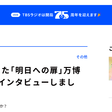
クス
イベント・グッ
ズ
st
YouTube
せ
会社情報
その他
た「明日への扉」万博
インタビューしまし
すか？