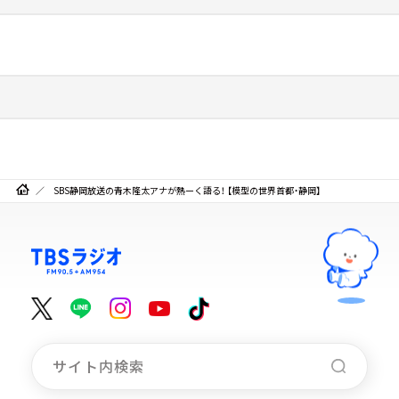
SBS静岡放送の青木隆太アナが熱ーく語る！ 【模型の世界首都・静岡】