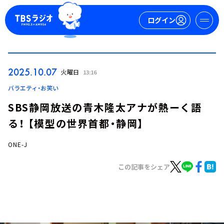
ログイン
マイページ
2025.10.07
火曜日
13:16
新規会員登録
ログイン
バラエティ・お笑い
SBS静岡放送の青木隆太アナが熱ーく語
る！ 【模型の世界首都・静岡】
ONE-J
この記事をシェア
今日の番組表
週間番組表
トピックス
TBS Podcast