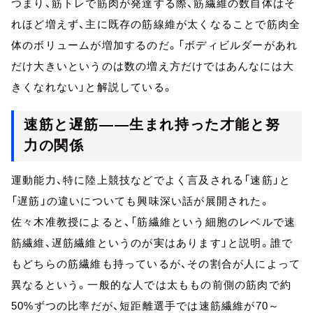
つまり、筋トレで筋肉が発達する際、筋繊維の数自体はそ
れほど増えず、主に既存の筋線維が太くなることで筋肉全
体のボリュームが増加するのだ。「ボディビルダーがあれ
だけ大きいというのは数の増え方だけではあんなには大
きくなれない」と解説している。
速筋と遅筋——生まれ持った才能と努
力の関係
運動能力、特に陸上競技などでよく言及される「速筋」と
「遅筋」の違いについても興味深い話が展開された。
佐々木准教授によると、「筋繊維という細胞のレベルで速
筋繊維、遅筋繊維というのが実はあります」と説明。誰で
もどちらの筋繊維も持っているが、その割合が人によって
異なるという。一般的な人では太ももの前側の筋肉で約
50%ずつの比率だが、短距離選手では速筋繊維が70～