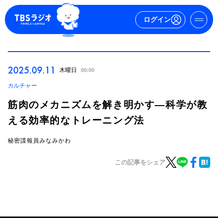
ログイン
マイページ
2025.09.11
木曜日
00:00
新規会員登録
ログイン
カルチャー
筋肉のメカニズムを解き明かす—科学が教
える効率的なトレーニング法
秘密諜報員みなみかわ
この記事をシェア
今日の番組表
週間番組表
トピックス
TBS Podcast