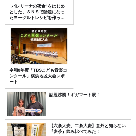
”バレリーナの夜食”をはじめ
とした、ＳＮＳで話題になっ
たヨーグルトレシピを作って
みた！
令和8年度「TBSこども音楽コ
ンクール」横浜地区大会レポ
ート
話題沸騰！ギガマート展！
【六条大麦、二条大麦】意外と知らない
『麦茶』飲み比べてみた！