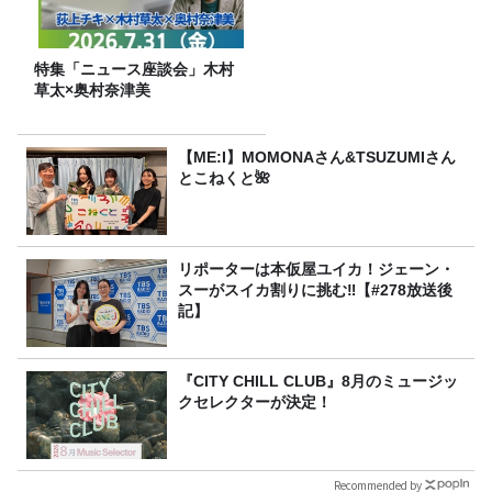
特集「ニュース座談会」木村
草太×奥村奈津美
【ME:I】MOMONAさん&TSUZUMIさん
とこねくと🌺
リポーターは本仮屋ユイカ！ジェーン・
スーがスイカ割りに挑む‼【#278放送後
記】
『CITY CHILL CLUB』8月のミュージッ
クセレクターが決定！
Recommended by