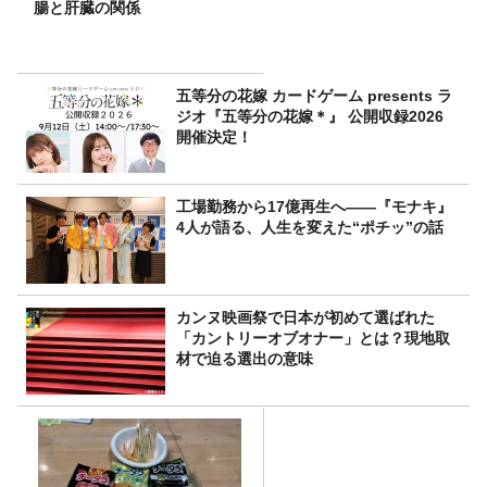
腸と肝臓の関係
五等分の花嫁 カードゲーム presents ラ
ジオ『五等分の花嫁＊』 公開収録2026
開催決定！
工場勤務から17億再生へ——『モナキ』
4人が語る、人生を変えた“ポチッ”の話
カンヌ映画祭で日本が初めて選ばれた
「カントリーオブオナー」とは？現地取
材で迫る選出の意味