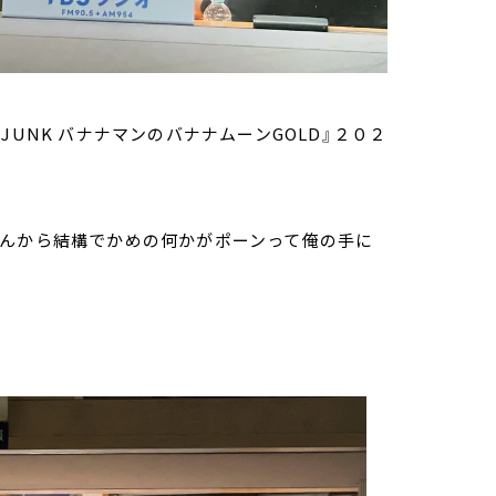
UNK バナナマンのバナナムーンGOLD』２０２
さんから結構でかめの何かがポーンって俺の手に