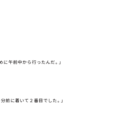
めに午前中から行ったんだ。」
分前に着いて２番目でした。」