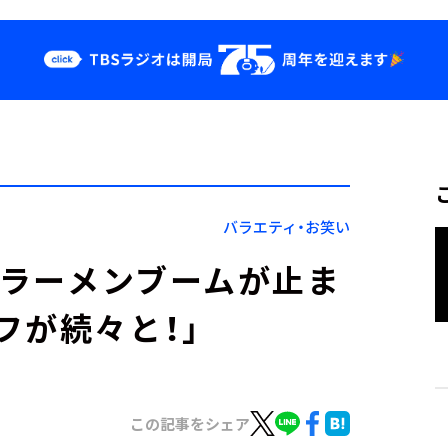
クス
イベント・グッ
ズ
st
YouTube
せ
会社情報
バラエティ・お笑い
のラーメンブームが止ま
フが続々と！」
この記事をシェア