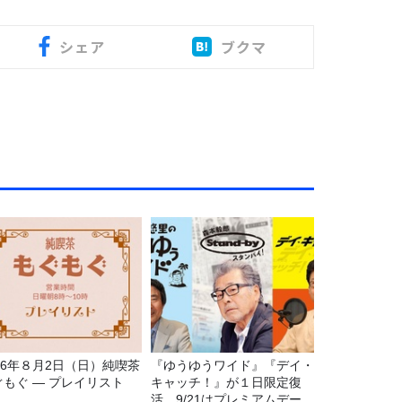
シェア
ブクマ
026年８月2日（日）純喫茶
『ゆうゆうワイド』『デイ・
ぐもぐ ― プレイリスト
キャッチ！』が１日限定復
活。9/21はプレミアムデー