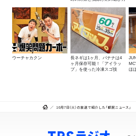
ウーチャカクン
長ネギは1ヶ月、バナナは4
JUNK バナナ
ヶ月保存可能！「アイラッ
M
プ」を使った冷凍スゴ技
ほ
10月7日（火）の放送で紹介した「都民ニュース」