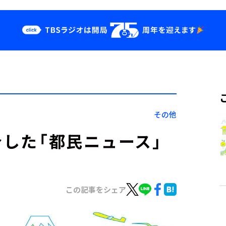
クス
イベント・グッ
ズ
st
YouTube
せ
会社情報
その他
介した「都民ニュース」
この記事をシェア