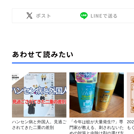
ポスト
LINEで送る
あわせて読みたい
ハンセン病と外国人。見過ご
「今年は蚊が大量発生!?」専
2
されてきた二重の差別
門家が教える、刺されないた
も
めの対策と虫除け剤の選び方