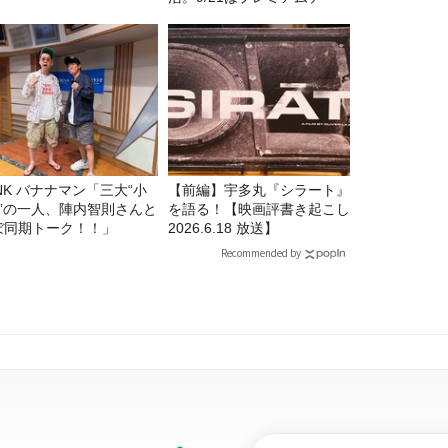
マン「三大“小
【前編】宇多丸『シラート』
C”の一人、陣内智則さんと
を語る！【映画評書き起こし
ぼ同期トーク！！」
2026.6.18 放送】
Recommended by