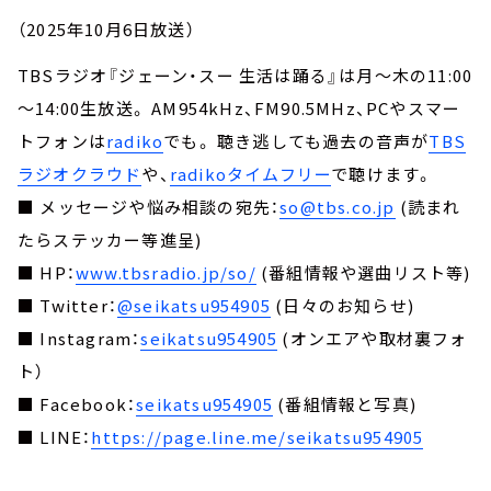
（2025年10月6日放送）
TBSラジオ『ジェーン・スー 生活は踊る』は月～木の11:00
～14:00生放送。 AM954kHz、FM90.5MHz、PCやスマー
トフォンは
radiko
でも。 聴き逃しても過去の音声が
TBS
ラジオクラウド
や、
radikoタイムフリー
で聴けます。
■ メッセージや悩み相談の宛先：
so@tbs.co.jp
(読まれ
たらステッカー等進呈)
■ HP：
www.tbsradio.jp/so/
(番組情報や選曲リスト等)
■ Twitter：
@seikatsu954905
(日々のお知らせ)
■ Instagram：
seikatsu954905
(オンエアや取材裏フォ
ト）
■ Facebook：
seikatsu954905
(番組情報と写真)
■ LINE：
https://page.line.me/seikatsu954905