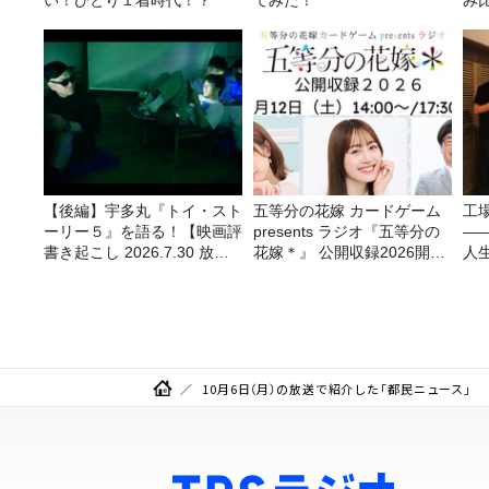
い！ひとり１着時代！？
てみた！
み
【後編】宇多丸『トイ・スト
五等分の花嫁 カードゲーム
工
ーリー５』を語る！【映画評
presents ラジオ『五等分の
—
書き起こし 2026.7.30 放
花嫁＊』 公開収録2026開催
人
送】
決定！
10月6日（月）の放送で紹介した「都民ニュース」