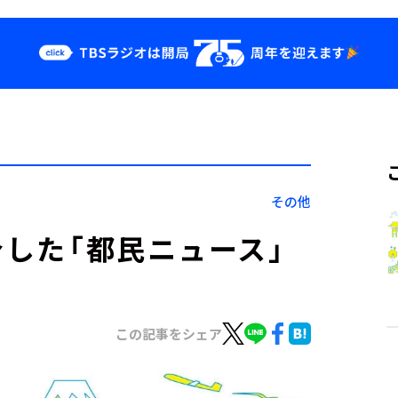
クス
イベント・グッ
ズ
st
YouTube
せ
会社情報
その他
介した「都民ニュース」
この記事をシェア