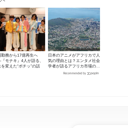
比べ
場勤務から17億再生へ
日本のアニメがアフリカで人
—『モナキ』4人が語る、
気の理由とは？エンタメ社会
生を変えた“ポチッ”の話
学者が語るアフリカ市場のリ
アル
Recommended by