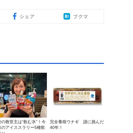
シェア
ブクマ
暑の救世主は“飲む氷”！今
完全養殖ウナギ 謎に挑んだ
目のアイススラリー5種飲
40年！