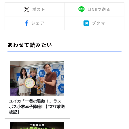
ポスト
LINEで送る
シェア
ブクマ
あわせて読みたい
ユイカ「一番の強敵！」ラス
ボス小林幸子降臨‼【#277放送
後記】