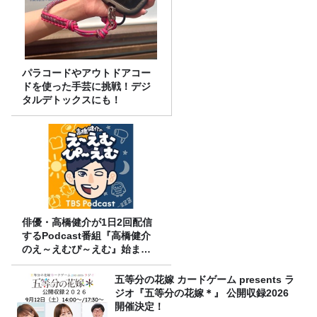
パラコードやアウトドアコー
ドを使った手芸に挑戦！デジ
タルデトックスにも！
俳優・高橋健介が1日2回配信
するPodcast番組『高橋健介
のえ～えむぴ～えむ』始まり
ます
五等分の花嫁 カードゲーム presents ラ
ジオ『五等分の花嫁＊』 公開収録2026
開催決定！