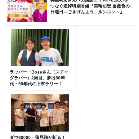
美輪明宏さんへの感謝と平和への思いを
つなぐ追悼特別番組『美輪明宏 薔薇色の
日曜日～ごきげんよう、ルンルン～』
8/9（日）16時放送
ラッパー・Boseさん（スチャ
ダラパー）2周目。夢は80年
代・90年代の旧車ラリー！
ダウ90000・蓮見翔が斬る！