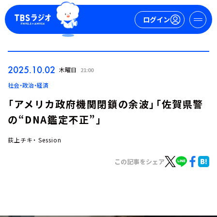
ログイン
マイページ
2025.10.02
木曜日
21:00
新規会員登録
ログイン
社会・政治・経済
「アメリカ政府機関閉鎖の余波」「佐賀県警
の“DNA鑑定不正”」
荻上チキ・ Session
この記事をシェア
今日の番組表
週間番組表
トピックス
TBS Podcast