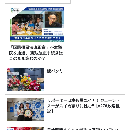
「国民投票法改正案」が衆議
院を通過。 憲法改正手続きは
このまま進むのか？
鰻パクリ
リポーターは本仮屋ユイカ！ジェーン・
スーがスイカ割りに挑む‼【#278放送後
記】