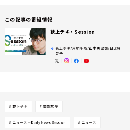
この記事の番組情報
荻上チキ・ Session
荻上チキ/片桐千晶/山本恵里伽/日比麻
音子
# 荻上チキ
# 南部広美
# ニュース＝Daily News Session
# ニュース