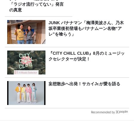
「ラジオ流行ってない」発言
の真意
JUNK バナナマン「梅澤美波さん、乃木
坂卒業後初登場もバナナムーン名物“ア
レ”を喰らう」
『CITY CHILL CLUB』8月のミュージッ
クセレクターが決定！
妄想散歩へ出発！サカイJr.が愛を語る
Recommended by