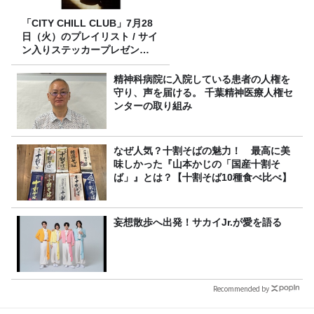
「CITY CHILL CLUB」7月28
日（火）のプレイリスト / サイ
ン入りステッカープレゼント
有り
精神科病院に入院している患者の人権を
守り、声を届ける。 千葉精神医療人権セ
ンターの取り組み
なぜ人気？十割そばの魅力！ 最高に美
味しかった『山本かじの「国産十割そ
ば」』とは？【十割そば10種食べ比べ】
妄想散歩へ出発！サカイJr.が愛を語る
Recommended by