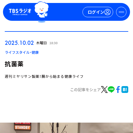
ログイン
マイページ
2025.10.02
木曜日
18:30
新規会員登録
ログイン
ライフスタイル・健康
抗菌薬
週刊ミヤリサン製薬！腸から始まる健康ライフ
この記事をシェア
今日の番組表
週間番組表
トピックス
TBS Podcast