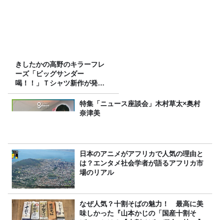
きしたかの高野のキラーフレ
ーズ「ビッグサンダー
喝！！」Ｔシャツ新作が発売
決定！
特集「ニュース座談会」木村草太×奥村
奈津美
日本のアニメがアフリカで人気の理由と
は？エンタメ社会学者が語るアフリカ市
場のリアル
なぜ人気？十割そばの魅力！ 最高に美
味しかった『山本かじの「国産十割そ