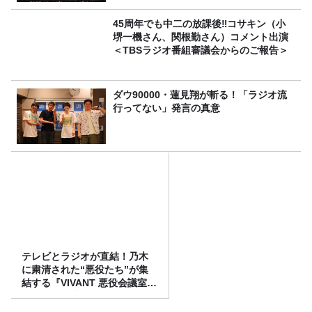
45周年でも中二の放課後‼コサキン（小
堺一機さん、関根勤さん）コメント出演
＜TBSラジオ番組審議会からのご報告＞
ダウ90000・蓮見翔が斬る！「ラジオ流
行ってない」発言の真意
テレビとラジオが直結！乃木
に粛清された“悪役たち”が集
結する『VIVANT 悪役会議室』
7/26(日)23時スタート！