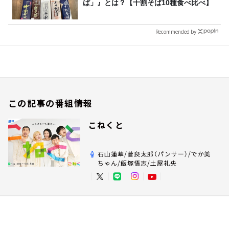
ば」』とは？【十割そば10種食べ比べ】
Recommended by
この記事の番組情報
こねくと
石山蓮華/菅良太郎（パンサー）/でか美
ちゃん/飯塚悟志/土屋礼央