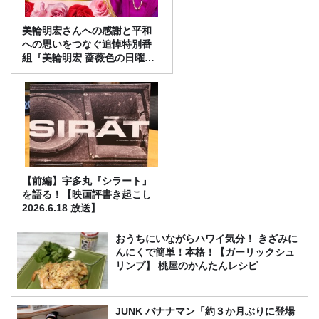
美輪明宏さんへの感謝と平和
への思いをつなぐ追悼特別番
組『美輪明宏 薔薇色の日曜日
～ごきげんよう、ルンルン
～』8/9（日）16時放送
【前編】宇多丸『シラート』
を語る！【映画評書き起こし
2026.6.18 放送】
おうちにいながらハワイ気分！ きざみに
んにくで簡単！本格！【ガーリックシュ
リンプ】 桃屋のかんたんレシピ
JUNK バナナマン「約３か月ぶりに登場