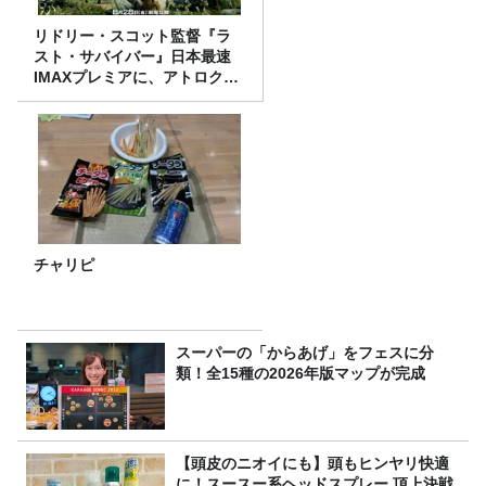
リドリー・スコット監督『ラ
スト・サバイバー』日本最速
IMAXプレミアに、アトロクリ
スナー60名をご招待！
チャリピ
スーパーの「からあげ」をフェスに分
類！全15種の2026年版マップが完成
【頭皮のニオイにも】頭もヒンヤリ快適
に！スースー系ヘッドスプレー 頂上決戦