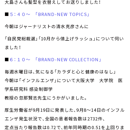
大島さんも髪型を衣替えしてお送りしました！
■
５：４０～ 「BRAND-NEW TOPICS」
今朝はジャーナリストの清水克彦さんに
「自民党総裁選」「10月から値上げラッシュ」について伺い
ました！
■
６：１０～ 「BRAND-NEW COLLECTION」
毎週水曜日は、気になる「カラダと心と健康のはなし」
今朝は「インフルエンザ」について大阪大学 大学院 医
学系研究科 感染制御学
教授の忽那賢志先生にうかがいました。
厚生労働省が9月19日に発表した、9月8～14日のインフル
エンザ発生状況で、全国の患者報告数は2732件、
定点当たり報告数は0.72で、前年同時期の0.51を上回りま