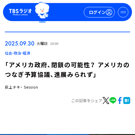
ログイン
マイページ
2025.09.30
火曜日
20:00
新規会員登録
ログイン
社会・政治・経済
「アメリカ政府、閉鎖の可能性？ アメリカの
つなぎ予算協議、進展みられず」
荻上チキ・ Session
この記事をシェア
今日の番組表
週間番組表
トピックス
TBS Podcast