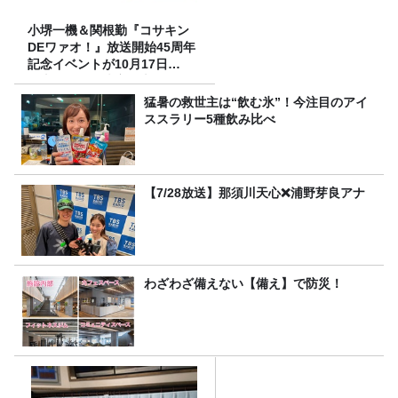
小堺一機＆関根勤『コサキン
DEワァオ！』放送開始45周年
記念イベントが10月17日
（土）に開催決定！本日より
FC先行受付スタート！
猛暑の救世主は“飲む氷”！今注目のアイ
ススラリー5種飲み比べ
【7/28放送】那須川天心❌浦野芽良アナ
わざわざ備えない【備え】で防災！