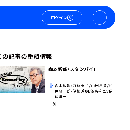
ログイン
この記事の番組情報
森本毅郎・スタンバイ！
森本毅郎/遠藤泰子/山田惠資/酒
井綱一郎/伊藤芳明/渋谷和宏/伊
藤洋一