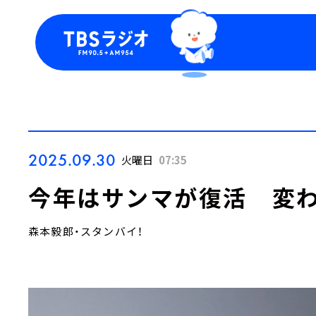
今日の番組表
トピッ
週間番組表
TBS
Podca
お知ら
2025.09.30
火曜日
07:35
今年はサンマが復活 変
森本毅郎・スタンバイ！