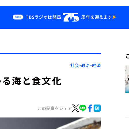
クス
イベント・グッ
ズ
st
YouTube
せ
会社情報
社会・政治・経済
わる海と食文化
この記事をシェア