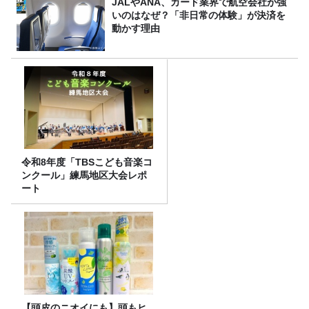
JALやANA、カード業界で航空会社が強
いのはなぜ？「非日常の体験」が決済を
動かす理由
令和8年度「TBSこども音楽コ
ンクール」練馬地区大会レポ
ート
【頭皮のニオイにも】頭もヒ