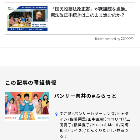
「国民投票法改正案」が衆議院を通過。
憲法改正手続きはこのまま進むのか？
Recommended by
この記事の番組情報
パンサー向井の#ふらっと
向井慧（パンサー）/ヤーレンズ/ヒャダ
イン/佐藤栞里/田中直樹（ココリコ）/三
田寛子/横澤夏子/ヒロユキMc-Ⅱ/関町
知弘（ライス）/どんぐりたけし/林家つ
る子