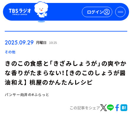
ログイン
マイページ
2025.09.29
月曜日
10:25
新規会員登録
ログイン
その他
きのこの食感と「きざみしょうが」の爽やか
な香りがたまらない！【きのこのしょうが醤
油和え】 桃屋のかんたんレシピ
パンサー向井の#ふらっと
今日の番組表
この記事をシェア
週間番組表
トピックス
TBS Podcast