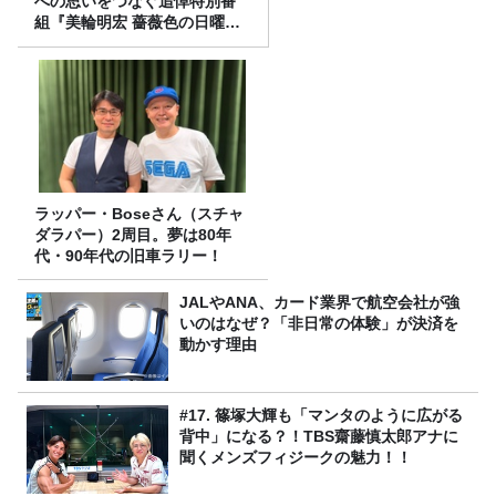
への思いをつなぐ追悼特別番
組『美輪明宏 薔薇色の日曜日
～ごきげんよう、ルンルン
～』8/9（日）16時放送
ラッパー・Boseさん（スチャ
ダラパー）2周目。夢は80年
代・90年代の旧車ラリー！
JALやANA、カード業界で航空会社が強
いのはなぜ？「非日常の体験」が決済を
動かす理由
#17. 篠塚大輝も「マンタのように広がる
背中」になる？！TBS齋藤慎太郎アナに
聞くメンズフィジークの魅力！！