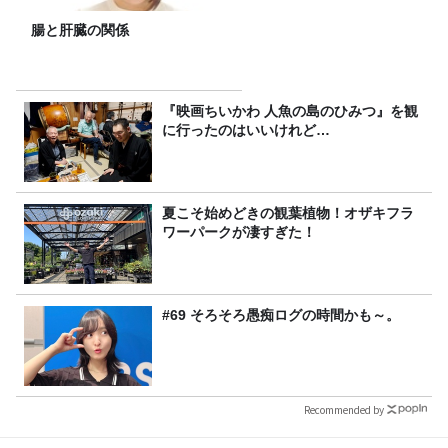
腸と肝臓の関係
『映画ちいかわ 人魚の島のひみつ』を観
に行ったのはいいけれど…
夏こそ始めどきの観葉植物！オザキフラ
ワーパークが凄すぎた！
#69 そろそろ愚痴ログの時間かも～。
Recommended by