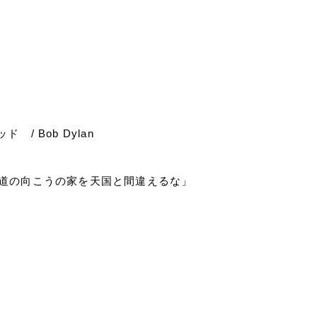
ラッド
/ Bob Dylan
道の向こうの家を天国と間違えるな」