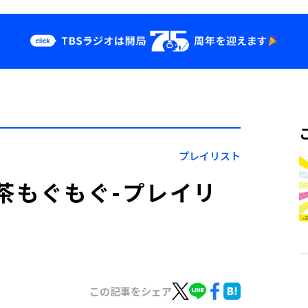
クス
イベント・グッ
ズ
st
YouTube
せ
会社情報
プレイリスト
喫茶もぐもぐ-プレイリ
この記事をシェア