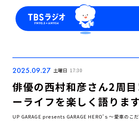
今日の番組表
トピッ
週間番組表
TBS
Podca
お知ら
2025.09.27
土曜日
17:30
俳優の西村和彦さん2周目
ーライフを楽しく語りま
UP GARAGE presents GARAGE HERO’ｓ～愛車の