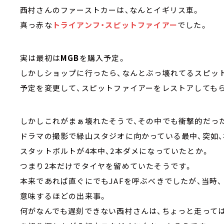
西村さんのファーストカーは、なんとイギリス車。
真っ赤な
トライアンフ・スピットファイアー
でした。
実は最初は
MGB
を購入予定。
しかしショップに行ったら、なんとぶっ壊れてるスピッ
予定を変更して、スピットファイアーをレストアしてもら
しかしこれがまぁ壊れたそうで、その中でも衝撃的だっ
ドラマの撮影で緑山スタジオに向かっている最中、突如
スタットボルトが4本中、2本ダメになっていたとか。
つまり2本だけでタイヤを留めていたそうです。
本来であれば直ぐにでもJAFを呼ぶべきでしたが、当時
意味するほどの出来事。
何がなんでも遅刻できない西村さんは、ちょっと走って