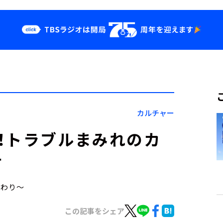
クス
イベント・グッ
ズ
st
YouTube
せ
会社情報
カルチャー
！トラブルまみれのカ
す
こだわり～
この記事をシェア