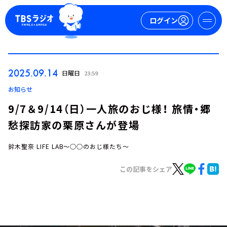
ログイン
マイページ
2025.09.14
日曜日
23:59
新規会員登録
ログイン
お知らせ
9/7＆9/14（日）一人旅のおじ様！ 旅情・郷
愁探訪家の栗原さんが登場
鈴木聖奈 LIFE LAB～○○のおじ様たち～
この記事をシェア
今日の番組表
週間番組表
トピックス
TBS Podcast