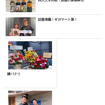
四天王を比較！話題の唐船峡も
話題沸騰！ギガマート展！
鰻パクリ