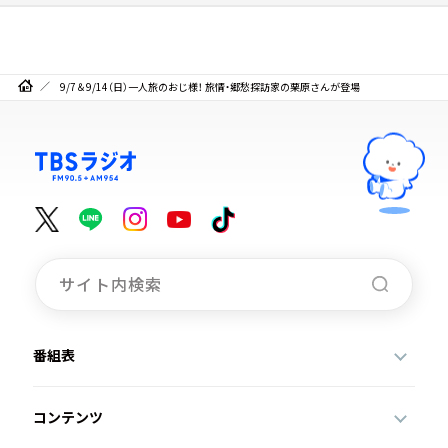
9/7＆9/14（日）一人旅のおじ様！ 旅情・郷愁探訪家の栗原さんが登場
番組表
コンテンツ