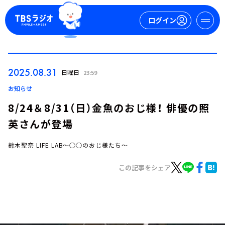
ログイン
マイページ
2025.08.31
日曜日
23:59
新規会員登録
ログイン
お知らせ
8/24＆8/31（日）金魚のおじ様！ 俳優の照
英さんが登場
鈴木聖奈 LIFE LAB～○○のおじ様たち～
この記事をシェア
今日の番組表
週間番組表
トピックス
TBS Podcast