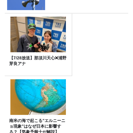
【7/28放送】那須川天心❌浦野
芽良アナ
南米の海で起こる”エルニーニ
ョ現象”はなぜ日本に影響す
る？【気象予報士が解説】