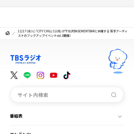
12/17（水）に『CITY CHILL CLUB』が下北沢BASEMENTBARと共催する 若手アーティ
ストのフックアップイベントvol.3開催！
番組表