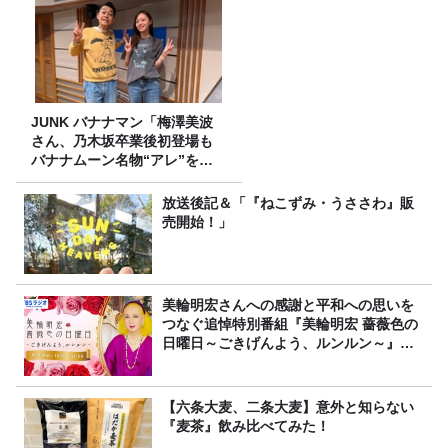
JUNK バナナマン「梅澤美波
さん、乃木坂卒業後初登場も
バナナムーン名物“アレ”を喰
らう」
放送後記＆「『ねこずみ・うささわ』販
売開始！」
美輪明宏さんへの感謝と平和への思いを
つなぐ追悼特別番組『美輪明宏 薔薇色の
日曜日～ごきげんよう、ルンルン～』
8/9（日）16時放送
【六条大麦、二条大麦】意外と知らない
『麦茶』飲み比べてみた！