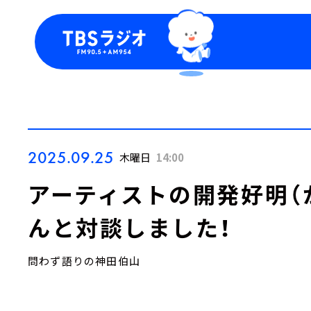
今日の番組表
トピッ
週間番組表
TBS
Podca
お知ら
2025.09.25
木曜日
14:00
アーティストの開発好明（
んと対談しました！
問わず語りの神田伯山