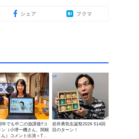
シェア
ブクマ
5周年でも中二の放課後‼コ
岩井勇気生誕祭2026 514回
キン（小堺一機さん、関根
目のターン！
さん）コメント出演＜TBS