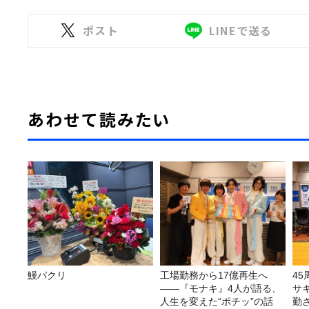
ポスト
LINEで送る
あわせて読みたい
鰻パクリ
工場勤務から17億再生へ
4
——『モナキ』4人が語る、
サ
人生を変えた“ポチッ”の話
勤