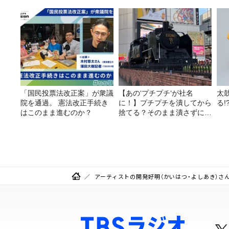
ラ
告
「国民投票法改正案」が衆議
【あの‘プチプチ‘が社名
太
院を通過。 憲法改正手続き
に！】プチプチを潰してから
る!
はこのまま進むのか？
捨てる？そのまま潰さずに捨
てる？
アーティストの開発好明（かいはつ・よしあき）さ