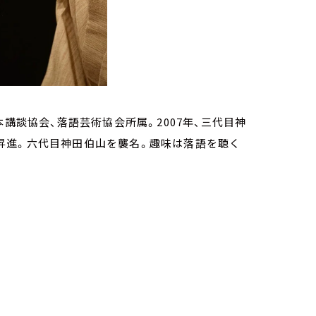
講談協会、落語芸術協会所属。2007年、三代目神
打に昇進。六代目神田伯山を襲名。趣味は落語を聴く