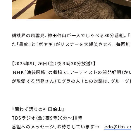
講談界の風雲児、神田伯山が一人でしゃべる30分番組。
た「愚痴」と「ボヤキ」がリスナーを大爆笑させる。毎回
【2025年9月26日（金）夜９時30分放送！】
NHK「演芸図鑑」の収録で、アーティストの開発好明（か
が敬愛する開発さん（モグラの人 ）との対談は、グルー
『問わず語りの神田伯山』
TBSラジオ（金）夜9時30分～10時
番組へのメッセージ、お待ちしています
→
edo@tbs.co