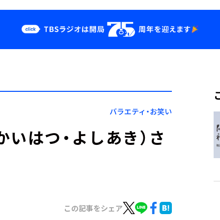
クス
イベント・グッ
ズ
st
YouTube
せ
会社情報
バラエティ・お笑い
かいはつ・よしあき）さ
この記事をシェア