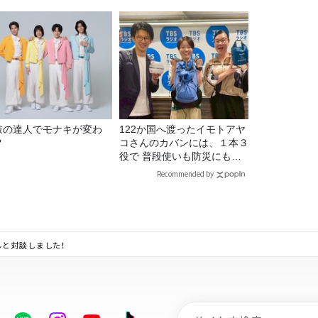
ジオ番組審議会からのご報
＞
鼓の達人でモナキが変わ
122か国へ渡ったイモトアヤ
?
コさんのカバンには、１本３
役で 普段使いも防災にもな
る最強の棒が入っていた！
Recommended by
んと対談しました！