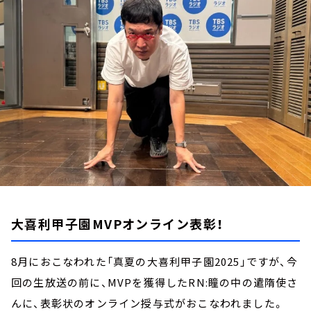
お知らせ
イベント・グッズ
YouTube
会社情報
大喜利甲子園MVPオンライン表彰！
8月におこなわれた「真夏の大喜利甲子園2025」ですが、今
回の生放送の前に、MVPを獲得したRN:瞳の中の遣隋使さ
んに、表彰状のオンライン授与式がおこなわれました。