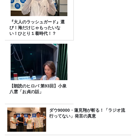
『大人のラッシュガード』選
び！海だけじゃもったいな
い！ひとり１着時代！？
【朗読のヒロバ 第93回】小泉
八雲「お貞の話」
ダウ90000・蓮見翔が斬る！「ラジオ流
行ってない」発言の真意