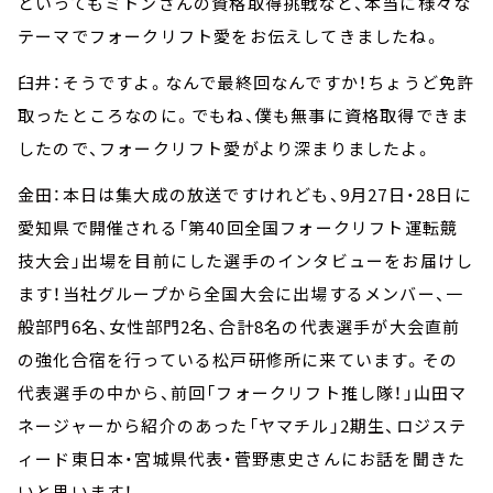
といってもミトンさんの資格取得挑戦など、本当に様々な
テーマでフォークリフト愛をお伝えしてきましたね。
臼井：そうですよ。なんで最終回なんですか！ちょうど免許
取ったところなのに。でもね、僕も無事に資格取得できま
したので、フォークリフト愛がより深まりましたよ。
金田：本日は集大成の放送ですけれども、9月27日・28日に
愛知県で開催される「第40回全国フォークリフト運転競
技大会」出場を目前にした選手のインタビューをお届けし
ます！当社グループから全国大会に出場するメンバー、一
般部門6名、女性部門2名、合計8名の代表選手が大会直前
の強化合宿を行っている松戸研修所に来ています。その
代表選手の中から、前回「フォークリフト推し隊！」山田マ
ネージャーから紹介のあった「ヤマチル」2期生、ロジステ
ィード東日本・宮城県代表・菅野恵史さんにお話を聞きた
いと思います！