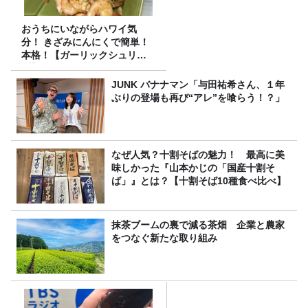
おうちにいながらハワイ気
分！ きざみにんにくで簡単！
本格！【ガーリックシュリン
プ】 桃屋のかんたんレシピ
JUNK バナナマン「与田祐希さん、１年
ぶりの登場も再び“アレ”を喰らう！？」
なぜ人気？十割そばの魅力！ 最高に美
味しかった『山本かじの「国産十割そ
ば」』とは？【十割そば10種食べ比べ】
抹茶ブームの裏で減る茶畑 企業と農家
をつなぐ新たな取り組み