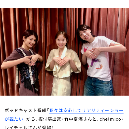
お知らせ
イベント・グッズ
YouTube
会社情報
ポッドキャスト番組「⁠
我々は安心してリアリティーショー
が観たい
⁠
」から、振付演出家・竹中夏海さんと、chelmico・
レイチェルさんが登場！