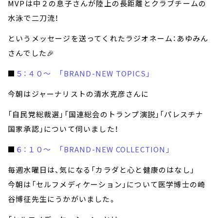
MVPは中２の息子さんが陸上の長距離とクラブチームの
水泳で二刀流！
というメッセージを送ってくれたラジオネーム：あゆみん
さんでした🎉
■
５：４０～ 「BRAND-NEW TOPICS」
今朝はジャーナリストの清水克彦さんに
「自民党総裁選」「国連総会のトランプ演説」「パレスチナ
国家承認」について伺いました！
■
６：１０～ 「BRAND-NEW COLLECTION」
毎週水曜日は、気になる「カラダと心と健康のはなし」
今朝は「セルフメディケーション」について医学博士の崎
谷博征先生にうかがいました。