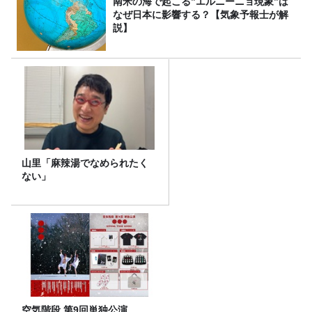
南米の海で起こる”エルニーニョ現象”は
なぜ日本に影響する？【気象予報士が解
説】
山里「麻辣湯でなめられたく
ない」
空気階段 第9回単独公演