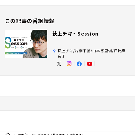
この記事の番組情報
荻上チキ・ Session
荻上チキ/片桐千晶/山本恵里伽/日比麻
音子
特集「ヨーロッパで高まる排外主義、その背景は」