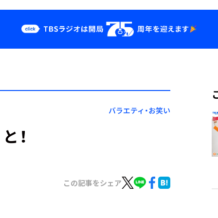
クス
イベント・グッ
ズ
st
YouTube
せ
会社情報
バラエティ・お笑い
と！
この記事をシェア