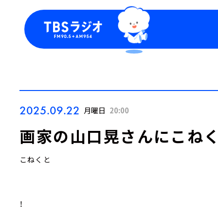
今日の番組表
トピッ
週間番組表
TBS
Podca
お知ら
2025.09.22
月曜日
20:00
画家の山口晃さんにこねく
こねくと
！