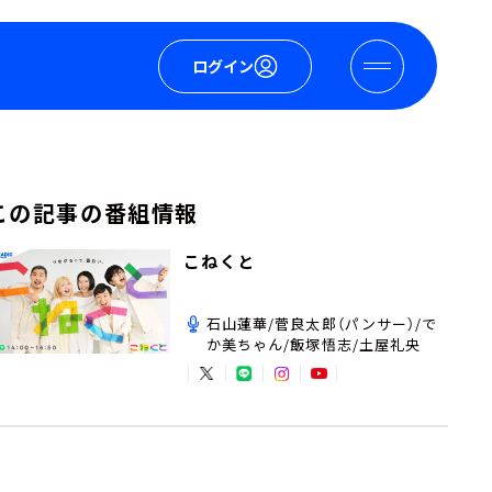
ログイン
この記事の番組情報
こねくと
石山蓮華/菅良太郎（パンサー）/で
か美ちゃん/飯塚悟志/土屋礼央