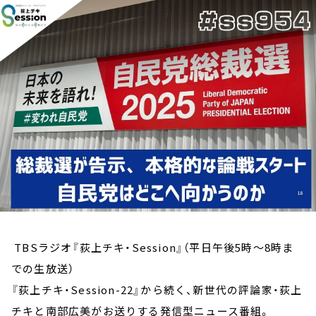
お知らせ
イベント・グッズ
YouTube
会社情報
TBSラジオ『荻上チキ・Session』（平日午後5時～8時ま
での生放送）
『荻上チキ・Session-22』から続く、新世代の評論家・荻上
チキと南部広美がお送りする発信型ニュース番組。