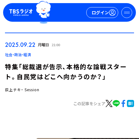
ログイン
マイページ
2025.09.22
月曜日
21:00
新規会員登録
ログイン
社会・政治・経済
特集「総裁選が告示、本格的な論戦スター
ト。自民党はどこへ向かうのか？」
荻上チキ・ Session
この記事をシェア
今日の番組表
週間番組表
トピックス
TBS Podcast