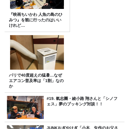
『映画ちいかわ 人魚の島のひ
みつ』を観に行ったのはいい
けれど…
パリで40度超えの猛暑…なぜ
エアコン普及率は「1割」なの
か
#19. 氣志團・綾小路 翔さんと「シノフ
ェス」夢のブッキング対談！！
JUNKおぎやはぎ「小木、矢作のお父さ