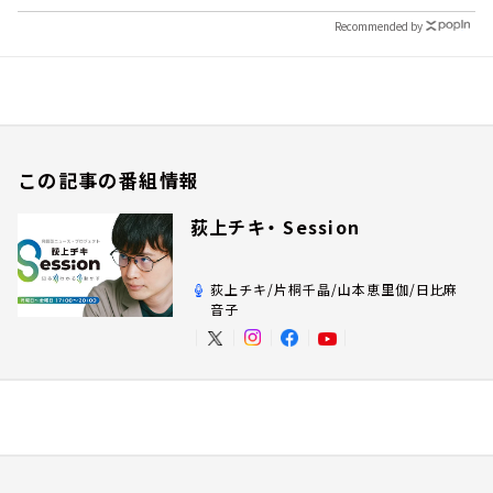
Recommended by
この記事の番組情報
荻上チキ・ Session
荻上チキ/片桐千晶/山本恵里伽/日比麻
音子