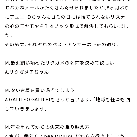
おバカねメールがたくさん寄せられましたが、8ヶ月ぶり
にアユニ・Dちゃんにゴミの日には捨てられないリスナー
の心のモヤモヤを千本ノック形式で解決してもらいまし
た。
その結果、それぞれのベストアンサーは下記の通り。
M.最近飼い始めたリクガメの名前を決めて欲しい
A.リクガメ子ちゃん
M.安い古着を買い過ぎてしまう
A.GALILEO GALILEIもきっと言います、「地球も経済も回
していきましょう」
M.年を重ねてからの失恋の乗り越え方
A.今が一番若くてbeautifulね、だから次行きましょう