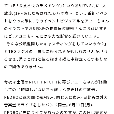
ている「金魚番長のデメキング」という番組で、8月に「大
放流.(1)～あしだもはれたら万々歳～」という番組イベン
トをやった際に、そのイベントビジュアルをアユニちゃん
のイラストでお馴染みの我喜屋位瑳務さんにお願いする
ほど、アユニちゃんには多大な影響を受けています。
「そんな公私混同したキャスティングをしていいのか？」
とTBSラジオの上層部に怒られるかもしれませんが、「う
るせぇ、黙っとけ」と後ろ指さす奴に中指立てるつもりな
ので関係ありません。
今夜は土曜のNIGHT NIGHTに再びアユニちゃんが降臨
しての、1時間しかないちっぽけな夜更けの生放送。
PEDROと氣志團は先月8月、同じ週に東京・日比谷野外大
音楽堂でライブをしたバンド同士。8月11日(月)に
PEDROが先にライブがあったのですが、この日は天気が