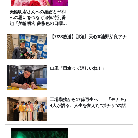
美輪明宏さんへの感謝と平和
への思いをつなぐ追悼特別番
組『美輪明宏 薔薇色の日曜日
～ごきげんよう、ルンルン
～』8/9（日）16時放送
【7/28放送】那須川天心❌浦野芽良アナ
山里「日傘って涼しいね！」
工場勤務から17億再生へ——『モナキ』
4人が語る、人生を変えた“ポチッ”の話