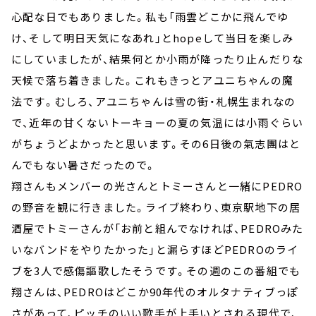
心配な日でもありました。私も「雨雲どこかに飛んでゆ
け、そして明日天気になあれ」とhopeして当日を楽しみ
にしていましたが、結果何とか小雨が降ったり止んだりな
天候で落ち着きました。これもきっとアユニちゃんの魔
法です。むしろ、アユニちゃんは雪の街・札幌生まれなの
で、近年の甘くないトーキョーの夏の気温には小雨ぐらい
がちょうどよかったと思います。その6日後の氣志團はと
んでもない暑さだったので。
翔さんもメンバーの光さんとトミーさんと一緒にPEDRO
の野音を観に行きました。ライブ終わり、東京駅地下の居
酒屋でトミーさんが「お前と組んでなければ、PEDROみた
いなバンドをやりたかった」と漏らすほどPEDROのライ
ブを3人で感傷謳歌したそうです。その週のこの番組でも
翔さんは、PEDROはどこか90年代のオルタナティブっぽ
さがあって、ピッチのいい歌手が上手いとされる現代で、