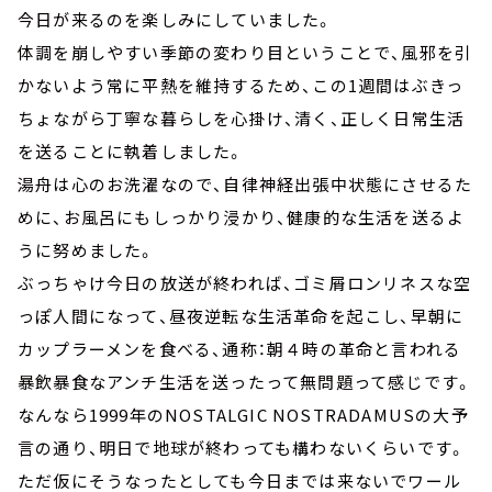
今日が来るのを楽しみにしていました。
体調を崩しやすい季節の変わり目ということで、風邪を引
かないよう常に平熱を維持するため、この1週間はぶきっ
ちょながら丁寧な暮らしを心掛け、清く、正しく日常生活
を送ることに執着しました。
湯舟は心のお洗濯なので、自律神経出張中状態にさせるた
めに、お風呂にもしっかり浸かり、健康的な生活を送るよ
うに努めました。
ぶっちゃけ今日の放送が終われば、ゴミ屑ロンリネスな空
っぽ人間になって、昼夜逆転な生活革命を起こし、早朝に
カップラーメンを食べる、通称：朝４時の革命と言われる
暴飲暴食なアンチ生活を送ったって無問題って感じです。
なんなら1999年のNOSTALGIC NOSTRADAMUSの大予
言の通り、明日で地球が終わっても構わないくらいです。
ただ仮にそうなったとしても今日までは来ないでワール