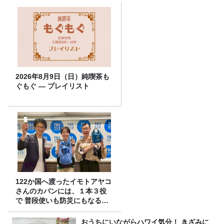
2026年8月9日（日）純喫茶も
ぐもぐ ― プレイリスト
122か国へ渡ったイモトアヤコ
さんのカバンには、１本３役
で 普段使いも防災にもなる最
強の棒が入っていた！
おうちにいながらハワイ気分！ きざみに