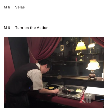
M
８
Velas
M
９
Turn on the Action