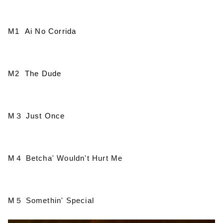
M1 Ai No Corrida
M2 The Dude
M
３
Just Once
M
４
Betcha' Wouldn't Hurt Me
M
５
Somethin' Special