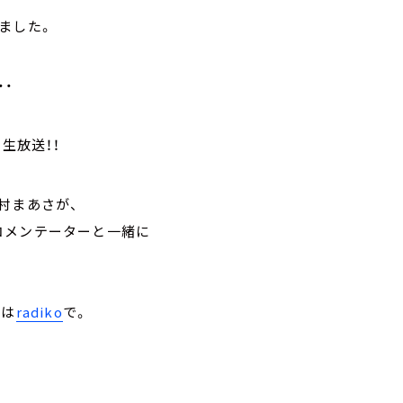
ました。
・・
生放送！！
村まあさが、
コメンテーターと一緒に
トは
radiko
で。