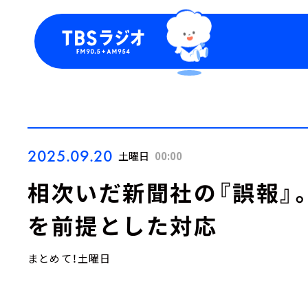
今日の番組表
トピッ
週間番組表
TBS
Podca
お知ら
2025.09.20
土曜日
00:00
相次いだ新聞社の『誤報』
を前提とした対応
まとめて！土曜日