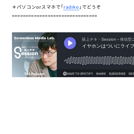
＊パソコンorスマホで「
radiko
」でどうぞ
===============================