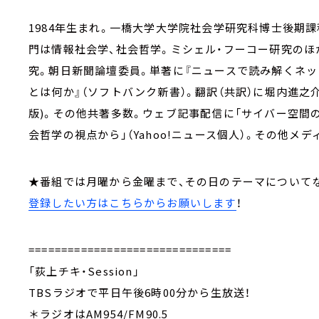
1984年生まれ。一橋大学大学院社会学研究科博士後期
門は情報社会学、社会哲学。ミシェル・フーコー研究のほ
究。朝日新聞論壇委員。単著に『ニュースで読み解くネッ
とは何か』（ソフトバンク新書）。翻訳（共訳）に堀内進之
版)。その他共著多数。ウェブ記事配信に「サイバー空間の権
会哲学の視点から」（Yahoo!ニュース個人）。その他メ
★番組では月曜から金曜まで、その日のテーマについて
登録したい方はこちらからお願いします
！
===============================
「荻上チキ・Session」
TBSラジオで平日午後6時00分から生放送！
＊ラジオはAM954/FM90.5