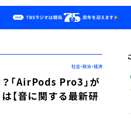
クス
イベント・グッ
ズ
st
YouTube
せ
会社情報
社会・政治・経済
irPods Pro3」が
は【音に関する最新研