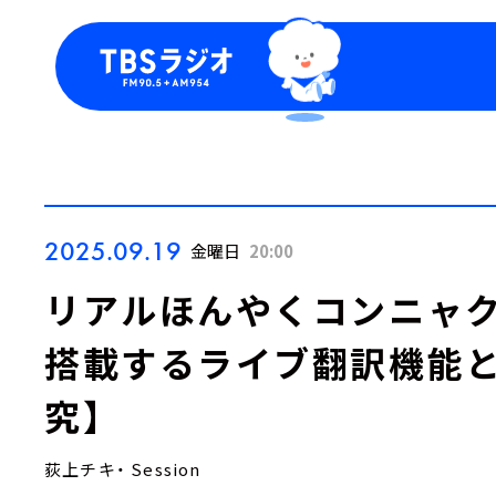
今日の番組表
トピッ
週間番組表
TBS
Podca
お知ら
2025.09.19
金曜日
20:00
リアルほんやくコンニャク？「A
搭載するライブ翻訳機能と
究】
荻上チキ・ Session