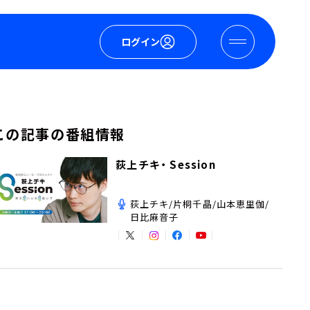
ログイン
この記事の番組情報
荻上チキ・ Session
荻上チキ/片桐千晶/山本恵里伽/
日比麻音子