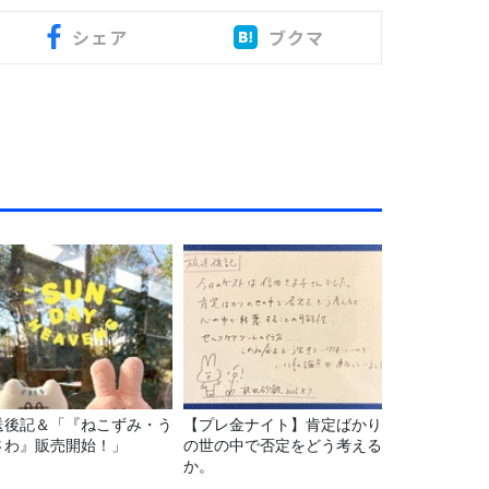
シェア
ブクマ
送後記＆「『ねこずみ・う
【プレ金ナイト】肯定ばかり
さわ』販売開始！」
の世の中で否定をどう考える
か。