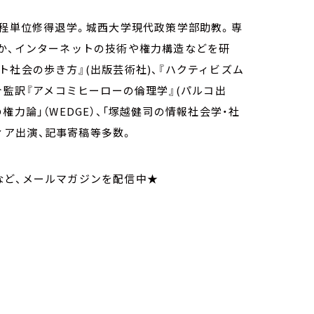
課程単位修得退学。城西大学現代政策学部助教。専
か、インターネットの技術や権力構造などを研
ト社会の歩き方』(出版芸術社)、『ハクティビズム
介監訳『アメコミヒーローの倫理学』(パルコ出
力論」（WEDGE）、「塚越健司の情報社会学・社
ディア出演、記事寄稿等多数。
など、メールマガジンを配信中★