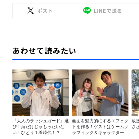
ポスト
LINEで送る
あわせて読みたい
『大人のラッシュガード』選
画面を魅力的にするエフェク
放
び！海だけじゃもったいな
トを作る！ゲストはゲームグ
さ
い！ひとり１着時代！？
ラフィック＆キャラクター専
攻の遠藤里桜さん！