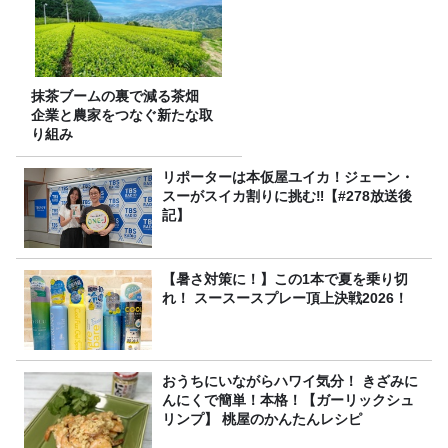
抹茶ブームの裏で減る茶畑
企業と農家をつなぐ新たな取
り組み
リポーターは本仮屋ユイカ！ジェーン・
スーがスイカ割りに挑む‼【#278放送後
記】
【暑さ対策に！】この1本で夏を乗り切
れ！ スースースプレー頂上決戦2026！
おうちにいながらハワイ気分！ きざみに
んにくで簡単！本格！【ガーリックシュ
リンプ】 桃屋のかんたんレシピ