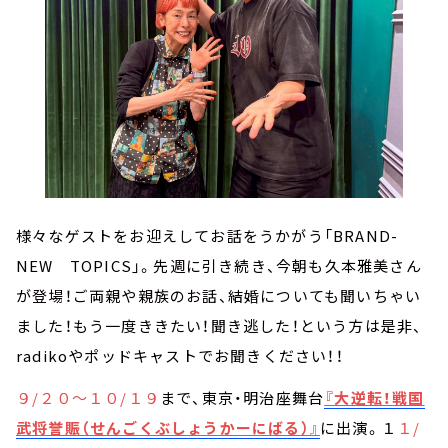
様々なゲストをお迎えしてお話をうかがう「BRAND-
NEW TOPICS」。先週に引き続き、今朝も久本雅美さん
が登場！ご両親や親族のお話、結婚についても聞いちゃい
ました！もう一度ききたい！聞き逃した！という方は是非、
radikoやポッドキャストでお聞きください！！
９/２０～１０/１９
まで、東京・明治座舞台
『大逆転！戦国
武将誉賑（せんごくぶしょうかーにばる）』
に出演。１
１/