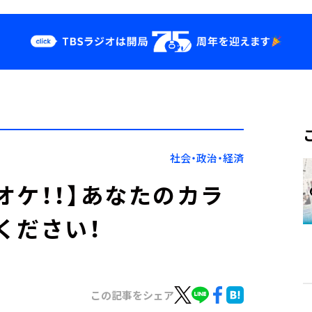
クス
イベント・グッ
ズ
st
YouTube
せ
会社情報
社会・政治・経済
オケ！！】あなたのカラ
ください！
この記事をシェア