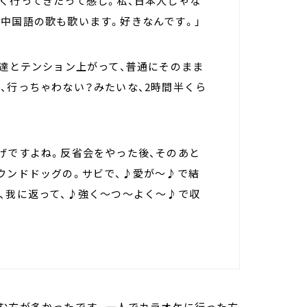
く行ってきたって感じ。私、日本人じゃな
中国語の歌も歌います。好きなんです。」
友達とテンション上がって、普通にそのまま
、行っちゃわない？みたいな、2時間半くら
げですよね。反省会をやった後、そのあと
ウンドドッグの。サビで、♪愛が～♪で結
、我に返って、♪強く～つ～よく～♪で収
しむ方が多かったです。一人でカラオケに行った方