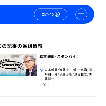
ログイン
この記事の番組情報
森本毅郎・スタンバイ！
森本毅郎/遠藤泰子/山田惠資/酒
井綱一郎/伊藤芳明/渋谷和宏/伊
藤洋一