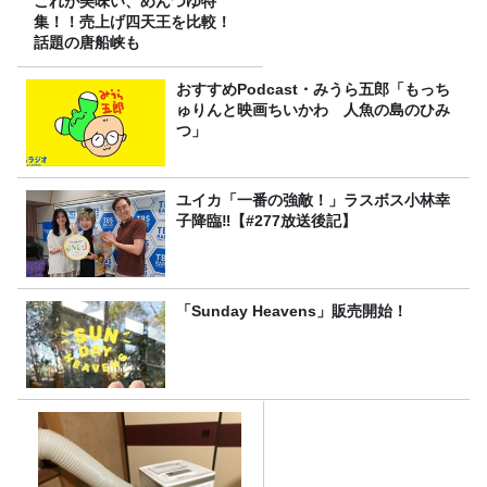
これが美味い、めんつゆ特
集！！売上げ四天王を比較！
話題の唐船峡も
おすすめPodcast・みうら五郎「もっち
ゅりんと映画ちいかわ 人魚の島のひみ
つ」
ユイカ「一番の強敵！」ラスボス小林幸
子降臨‼【#277放送後記】
「Sunday Heavens」販売開始！