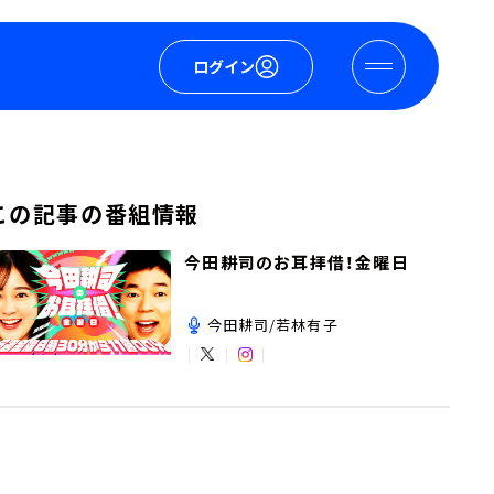
ログイン
この記事の番組情報
今田耕司のお耳拝借！金曜日
今田耕司/若林有子