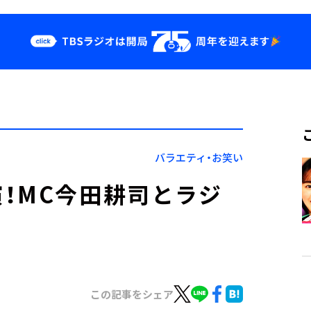
クス
イベント・グッ
ズ
st
YouTube
せ
会社情報
バラエティ・お笑い
！MC今田耕司とラジ
この記事をシェア