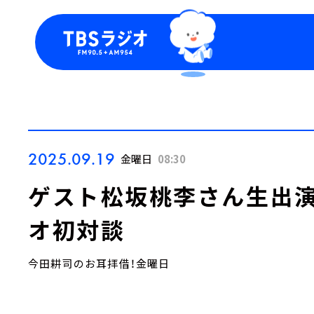
今日の番組表
トピッ
週間番組表
TBS
Podca
お知ら
2025.09.19
金曜日
08:30
ゲスト松坂桃李さん生出演
オ初対談
今田耕司のお耳拝借！金曜日