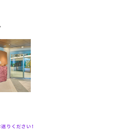
。
お送りください！