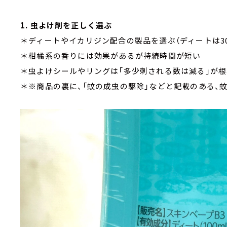
1. 虫よけ剤を正しく選ぶ
＊ディートやイカリジン配合の製品を選ぶ（ディートは30
＊柑橘系の香りには効果があるが持続時間が短い
＊虫よけシールやリングは「多少刺される数は減る」が
＊※商品の裏に、「蚊の成虫の駆除」などと記載のある、