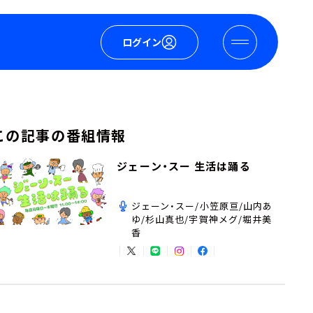
ログイン
この記事の番組情報
ジェーン・スー 生活は踊る
ジェーン・スー/小笠原亘/山内あ
ゆ/杉山真也/宇賀神メグ/堀井美
香