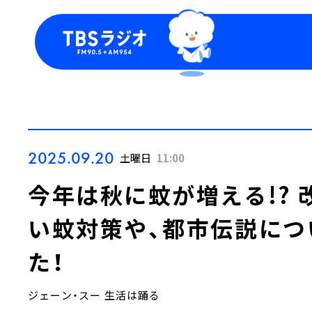
今日の番組表
トピッ
週間番組表
TBS
Podca
お知ら
2025.09.20
土曜日
11:00
今年は秋に蚊が増える!?
い蚊対策や、都市伝説につ
た！
ジェーン・スー 生活は踊る