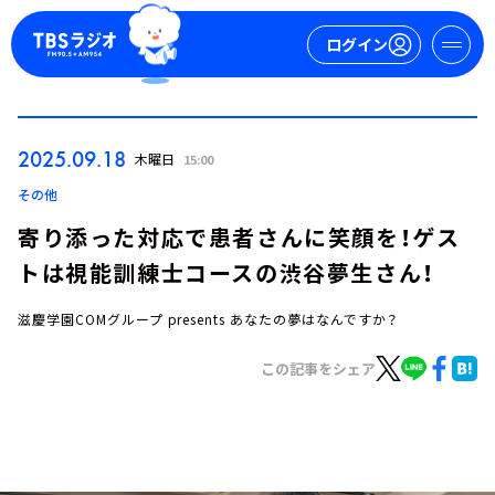
ログイン
マイページ
2025.09.18
木曜日
15:00
新規会員登録
ログイン
その他
寄り添った対応で患者さんに笑顔を！ゲス
トは視能訓練士コースの渋谷夢生さん！
滋慶学園COMグループ presents あなたの夢はなんですか？
この記事をシェア
今日の番組表
週間番組表
トピックス
TBS Podcast