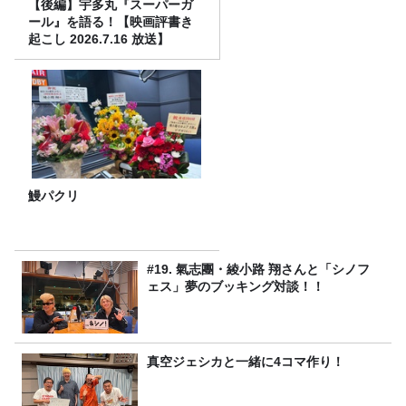
【後編】宇多丸『スーパーガ
ール』を語る！【映画評書き
起こし 2026.7.16 放送】
鰻パクリ
#19. 氣志團・綾小路 翔さんと「シノフ
ェス」夢のブッキング対談！！
真空ジェシカと一緒に4コマ作り！